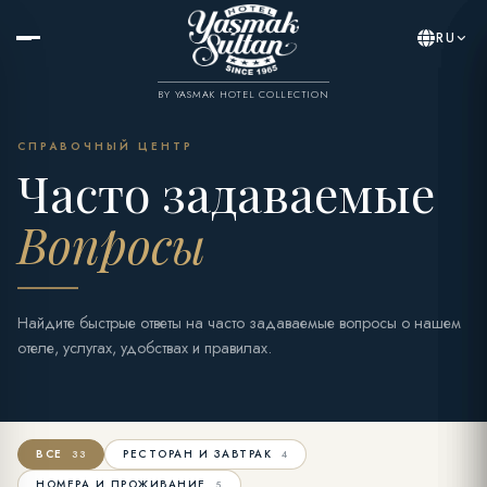
RU
BY YASMAK HOTEL COLLECTION
СПРАВОЧНЫЙ ЦЕНТР
Часто задаваемые
Вопросы
Найдите быстрые ответы на часто задаваемые вопросы о нашем
отеле, услугах, удобствах и правилах.
ВСЕ
РЕСТОРАН И ЗАВТРАК
33
4
НОМЕРА И ПРОЖИВАНИЕ
5