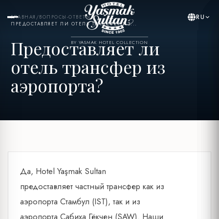
RU
ГЛАВНАЯ
/
ВОПРОСЫ-ОТВЕТЫ
/
ПРЕДОСТАВЛЯЕТ ЛИ ОТЕЛЬ ТРАНСФЕР ИЗ...
Предоставляет ли
BY YASMAK HOTEL COLLECTION
отель трансфер из
аэропорта?
Да, Hotel Yaşmak Sultan
предоставляет частный трансфер как из
аэропорта Стамбул (IST), так и из
аэропорта Сабиха Гёкчен (SAW). Наши