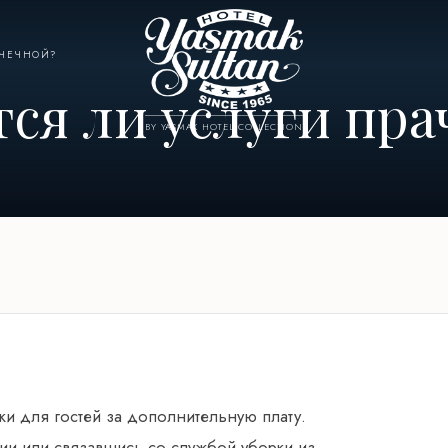
АЧЕЧНОЙ?
ся ли услуги пра
BY YASMAK HOTEL COLLECTION
тки для гостей за дополнительную плату.
ации или связавшись со службой уборки из