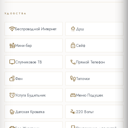
УДОБСТВА
wifi
shower
Беспроводной Интернет
Душ
liquor
lock
Мини-бар
Сейф
tv
phone
Спутниковое ТВ
Прямой Телефон
dry
footprint
Фен
Тапочки
alarm
king_bed
Услуга Будильник
Меню Подушек
crib
electrical_services
Детская Кроватка
220 Вольт