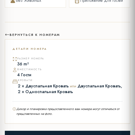
pets
mobile_info
Без Животных
Приложение для гостей
ВЕРНУТЬСЯ К НОМЕРАМ
ДЕТАЛИ НОМЕРА
РАЗМЕР НОМЕРА
36 m²
ВМЕСТИМОСТЬ
4 Гости
КРОВАТИ
2 × Двуспальная Кровать
Двуспальная Кровать,
или
2 × Односпальная Кровать
Декор и планировка предоставленного вам номера могут отличаться от
представленных на фото.