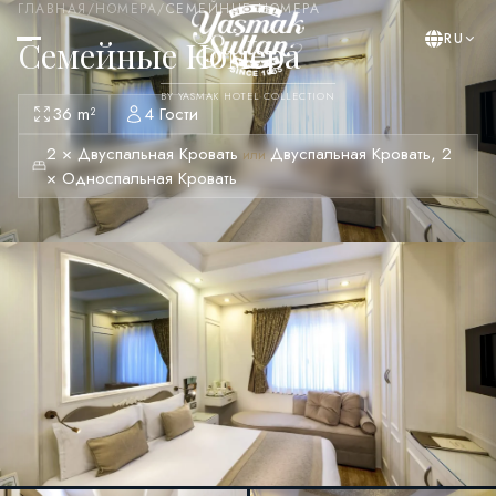
ГЛАВНАЯ
/
НОМЕРА
/
СЕМЕЙНЫЕ НОМЕРА
RU
Семейные Номера
BY YASMAK HOTEL COLLECTION
36 m²
4 Гости
2 × Двуспальная Кровать
Двуспальная Кровать, 2
или
× Односпальная Кровать