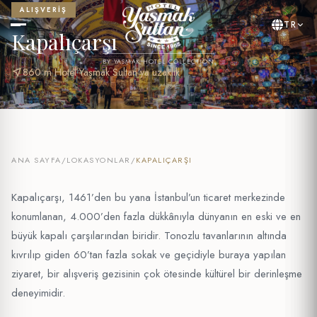
ALIŞVERIŞ
TR
Kapalıçarşı
BY YASMAK HOTEL COLLECTION
near_me
860 m Hotel Yaşmak Sultan'ya uzaklık
ANA SAYFA
/
LOKASYONLAR
/
KAPALIÇARŞI
Kapalıçarşı, 1461’den bu yana İstanbul’un ticaret merkezinde
konumlanan, 4.000’den fazla dükkânıyla dünyanın en eski ve en
büyük kapalı çarşılarından biridir. Tonozlu tavanlarının altında
kıvrılıp giden 60’tan fazla sokak ve geçidiyle buraya yapılan
ziyaret, bir alışveriş gezisinin çok ötesinde kültürel bir derinleşme
deneyimidir.