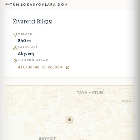
TÜM LOKASYONLARA DÖN
Ziyaretçi Bilgisi
MESAFE
near_me
860 m
KATEGORI
category
Alışveriş
KOORDINATLAR
pin_drop
41.0106848, 28.9680681
open_in_new