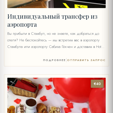
Индивидуальный трансфер из
аэропорта
Вы прибыли в Стамбул, но не знаете, как добраться до
отеля? Не беспокойтесь — мы встретим вас в аэропорту
Стамбула или аэропорту Сабиха Гёкчен и доставим в Hotel
Yaşmak Sultan на нашем частном транспорте. Для аэропорта
Стамбул:69 € (1–4 человека)79 € (5–6 человек)119 € (7–
|
ПОДРОБНЕЕ
ОТПРАВИТЬ ЗАПРОС
13 человек) Для аэропорта Сабиха Гёкчен:79 € (1–4
человека)89 € (5–6 […]
€40