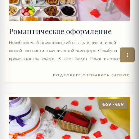
Романтическое оформление
Незабываемый романтический опыт для вас и вашей
второй половинки в мистической атмосфере Стамбула
прямо в вашем номере. В пакет входит: Романтическое
оформление кровати Лепестки роз Шоколадное фондю со
свежими фруктами Вино (35 cc) или 2 фруктовых сока, вода
|
ПОДРОБНЕЕ
ОТПРАВИТЬ ЗАПРОС
и минеральная вода Цена: 40 €
€69 - €89