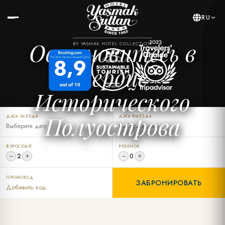
RU
Остановитесь в
BY YASMAK HOTEL COLLECTION
Сердце
Исторического
Полуострова
ДАТА ЗАЕЗДА
ДАТА ВЫЕЗДА
ВЗРОСЛЫЙ
РЕБЕНОК
−
+
−
+
2
0
ПРОМОКОД
ЗАБРОНИРОВАТЬ