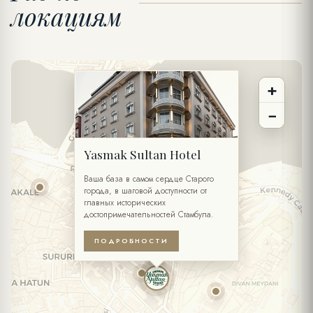
локациям
ТЕЛЕФОН
+
ЭЛ. ПОЧТА *
−
ЖЕЛАЕМАЯ ДАТА
Yasmak Sultan Hotel
ЖЕЛАЕМОЕ ВРЕМЯ
Ваша база в самом сердце Старого
города, в шаговой доступности от
главных исторических
КОЛИЧЕСТВО ЧЕЛОВЕК
достопримечательностей Стамбула.
ПОДРОБНОСТИ
ОСОБЫЕ ПОЖЕЛАНИЯ / ПРИМЕЧАНИЯ