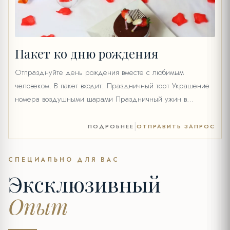
Пакет ко дню рождения
Отпразднуйте день рождения вместе с любимым
человеком. В пакет входит: Праздничный торт Украшение
номера воздушными шарами Праздничный ужин в
ресторане Olive Anatolian Restaurant на крыше (для 2
человек, фиксированное меню, напитки оплачиваются
|
ПОДРОБНЕЕ
ОТПРАВИТЬ ЗАПРОС
отдельно) Поздравительная открытка Дополнительно:
Можно добавить бутылку вина (+20 €) Цена: 69 € *Цена
СПЕЦИАЛЬНО ДЛЯ ВАС
указана без вина. Вино доступно как дополнительная
Эксклюзивный
опция.
Опыт