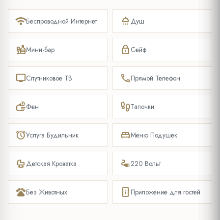
wifi
shower
Беспроводной Интернет
Душ
liquor
lock
Мини-бар
Сейф
tv
phone
Спутниковое ТВ
Прямой Телефон
dry
footprint
Фен
Тапочки
alarm
king_bed
Услуга Будильник
Меню Подушек
crib
electrical_services
Детская Кроватка
220 Вольт
pets
mobile_info
Без Животных
Приложение для гостей