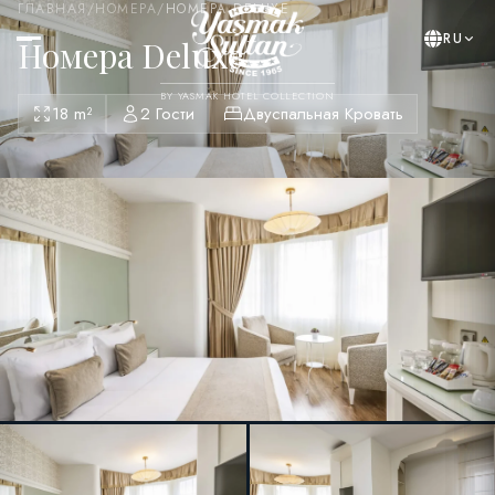
ГЛАВНАЯ
/
НОМЕРА
/
НОМЕРА DELUXE
RU
Номера Deluxe
BY YASMAK HOTEL COLLECTION
18 m²
2 Гости
Двуспальная Кровать