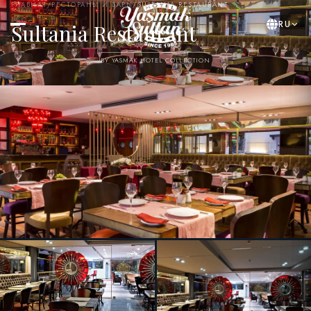
ГЛАВНАЯ
/
РЕСТОРАНЫ И БАРЫ
/
SULTANIA RESTAURANT
RU
Sultania Restaurant
BY YASMAK HOTEL COLLECTION