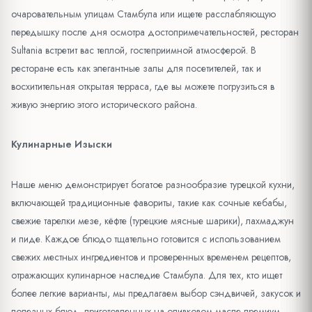
очаровательным улицам Стамбула или ищете расслабляющую
передышку после дня осмотра достопримечательностей, ресторан
Sultania встретит вас теплой, гостеприимной атмосферой. В
ресторане есть как элегантные залы для посетителей, так и
восхитительная открытая терраса, где вы можете погрузиться в
живую энергию этого исторического района.
Кулинарные Изыски
Наше меню демонстрирует богатое разнообразие турецкой кухни,
включающей традиционные фавориты, такие как сочные кебабы,
свежие тарелки мезе, кёфте (турецкие мясные шарики), лахмаджун
и пиде. Каждое блюдо тщательно готовится с использованием
свежих местных ингредиентов и проверенных временем рецептов,
отражающих кулинарное наследие Стамбула. Для тех, кто ищет
более легкие варианты, мы предлагаем выбор сэндвичей, закусок и
полезных блюд, приготовленных на оливковом масле премиум-