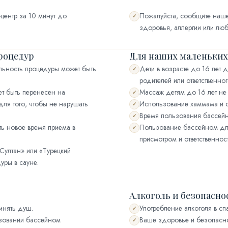
центр за 10 минут до
Пожалуйста, сообщите наш
✓
здоровья, аллергии или люб
роцедур
Для наших маленьких
льность процедуры может быть
Дети в возрасте до 16 лет
✓
родителей или ответственног
т быть перенесен на
Массаж детям до 16 лет не
✓
для того, чтобы не нарушать
Использование хаммама и с
✓
Время пользования бассейн
✓
ь новое время приема в
Пользование бассейном для
✓
присмотром и ответственнос
«Султан» или «Турецкий
уры в сауне.
Алкоголь и безопасно
инять душ.
Употребление алкоголя в сп
✓
зовании бассейном
Ваше здоровье и безопасно
✓