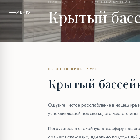
ГЛАВНАЯ
/
СПА И ВЕЛНЕС
/
КРЫТЫЙ БАССЕЙН
Крытый бас
МЕНЮ
ОБ ЭТОЙ ПРОЦЕДУРЕ
Крытый бассей
Ощутите чистое расслабление в нашем кры
успокаивающей подсветке, это место станет
Погрузитесь в спокойную атмосферу нашего
создают спа-оазис, идеально подходящий д