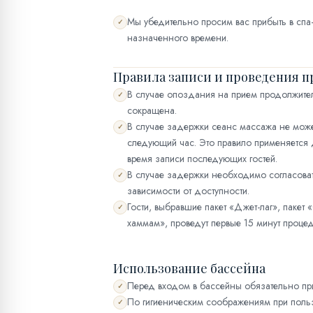
Мы убедительно просим вас прибыть в спа-
✓
назначенного времени.
Правила записи и проведения п
В случае опоздания на прием продолжите
✓
сокращена.
В случае задержки сеанс массажа не може
✓
следующий час. Это правило применяется 
время записи последующих гостей.
В случае задержки необходимо согласоват
✓
зависимости от доступности.
Гости, выбравшие пакет «Джет-лаг», пакет 
✓
хаммам», проведут первые 15 минут процед
Использование бассейна
Перед входом в бассейны обязательно пр
✓
По гигиеническим соображениям при поль
✓