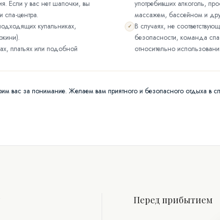
. Если у вас нет шапочки, вы
употребивших алкоголь, про
и спа-центра.
массажем, бассейном и дру
 подходящих купальниках,
В случаях, не соответствую
✓
ркини).
безопасности, команда спа
ах, платьях или подобной
относительно использования
им вас за понимание. Желаем вам приятного и безопасного отдыха в сп
т
Перед прибытием