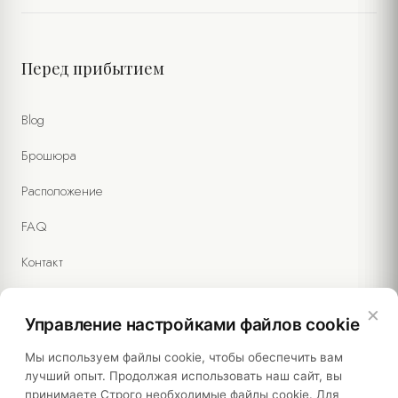
Перед прибытием
Я соглашаюсь на обработку моих персональных данных в
соответствии с
Политикой конфиденциальности
и
Blog
Уведомлением о конфиденциальности форм
. (Обязательно)
Я согласен получать коммерческие сообщения и на обработку
Брошюра
моих данных согласно
Тексту согласия на маркетинг
.
(Необязательно)
Расположение
FAQ
Контакт
×
Управление настройками файлов cookie
Правовая информация
Мы используем файлы cookie, чтобы обеспечить вам
лучший опыт. Продолжая использовать наш сайт, вы
принимаете Строго необходимые файлы cookie. Для