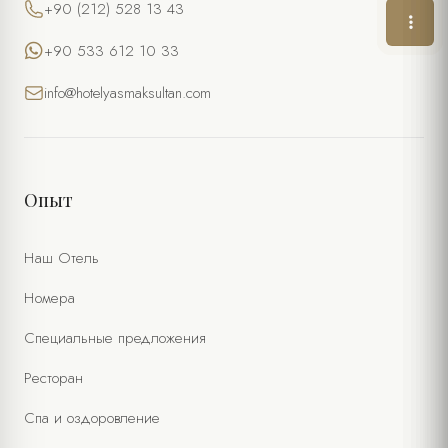
+90 (212) 528 13 43
ТЕЛЕФОН
+90 533 612 10 33
ЭЛ. ПОЧТА *
info@hotelyasmaksultan.com
ЖЕЛАЕМАЯ ДАТА
ЖЕЛАЕМОЕ ВРЕМЯ
Опыт
КОЛИЧЕСТВО ЧЕЛОВЕК
Наш Отель
Номера
ОСОБЫЕ ПОЖЕЛАНИЯ / ПРИМЕЧАНИЯ
Специальные предложения
Ресторан
Спа и оздоровление