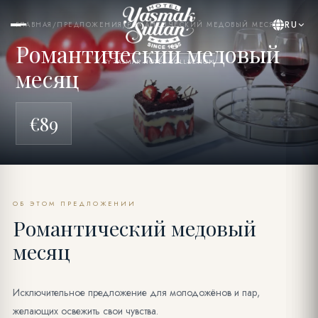
RU
ГЛАВНАЯ
/
ПРЕДЛОЖЕНИЯ
/
РОМАНТИЧЕСКИЙ МЕДОВЫЙ МЕСЯЦ
Романтический медовый
BY YASMAK HOTEL COLLECTION
месяц
€89
ОБ ЭТОМ ПРЕДЛОЖЕНИИ
Романтический медовый
месяц
Исключительное предложение для молодожёнов и пар,
желающих освежить свои чувства.