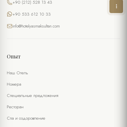
+90 (212) 528 13 43
ТЕЛЕФОН
+90 533 612 10 33
ЭЛ. ПОЧТА *
info@hotelyasmaksultan.com
ЖЕЛАЕМАЯ ДАТА
ЖЕЛАЕМОЕ ВРЕМЯ
Опыт
КОЛИЧЕСТВО ЧЕЛОВЕК
Наш Отель
Номера
ОСОБЫЕ ПОЖЕЛАНИЯ / ПРИМЕЧАНИЯ
Специальные предложения
Ресторан
Спа и оздоровление