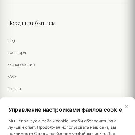
Перед прибытием
Я соглашаюсь на обработку моих персональных данных в
соответствии с
Политикой конфиденциальности
и
Blog
Уведомлением о конфиденциальности форм
. (Обязательно)
Я согласен получать коммерческие сообщения и на обработку
Брошюра
моих данных согласно
Тексту согласия на маркетинг
.
(Необязательно)
Расположение
FAQ
Контакт
×
Управление настройками файлов cookie
Правовая информация
Мы используем файлы cookie, чтобы обеспечить вам
лучший опыт. Продолжая использовать наш сайт, вы
принимаете Строго необходимые файлы cookie. Для