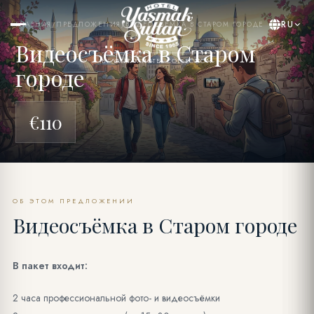
RU
ГЛАВНАЯ
/
ПРЕДЛОЖЕНИЯ
/
ВИДЕОСЪЁМКА В СТАРОМ ГОРОДЕ
Видеосъёмка в Старом
BY YASMAK HOTEL COLLECTION
городе
€110
ОБ ЭТОМ ПРЕДЛОЖЕНИИ
Видеосъёмка в Старом городе
В пакет входит:
2 часа профессиональной фото- и видеосъёмки