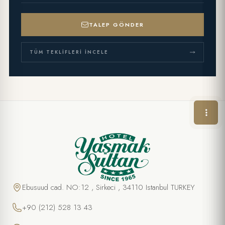
TALEP GÖNDER
TÜM TEKLIFLERI İNCELE
ÖZEL TEKLIF
Çocuk Doğumgünü Paketi
AD SOYAD *
Ebusuud cad. NO:12 , Sirkeci , 34110 Istanbul TURKEY
+90 (212) 528 13 43
TELEFON