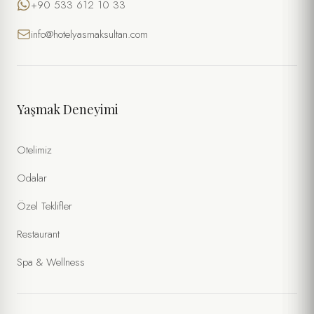
+90 533 612 10 33
E-POSTA *
info@hotelyasmaksultan.com
TARIH
SAAT
Yaşmak Deneyimi
KIŞI SAYISI
Otelimiz
Odalar
ÖZEL İSTEKLER / NOTLAR
Özel Teklifler
Restaurant
Spa & Wellness