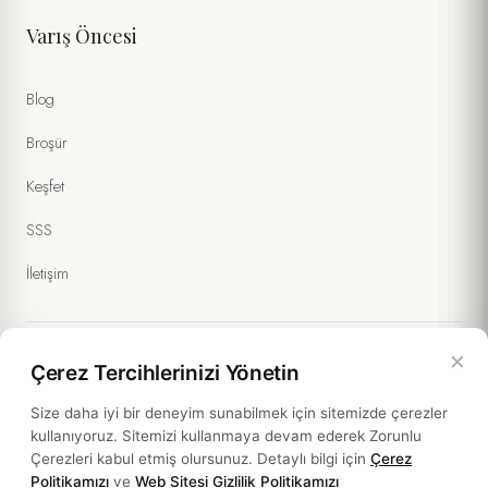
Varış Öncesi
Kişisel verilerimin
Gizlilik Politikası
ve
Formlar Aydınlatma Metni
kapsamında işlenmesini kabul ediyorum. (Zorunlu)
Blog
Tarafıma ticari ileti gönderilmesini ve verilerimin
İletişim ve
Pazarlama Açık Rıza Metni
kapsamında işlenmesini onaylıyorum.
Broşür
(İsteğe Bağlı)
Keşfet
SSS
İletişim
×
Çerez Tercihlerinizi Yönetin
Yasal Bilgiler
Size daha iyi bir deneyim sunabilmek için sitemizde çerezler
kullanıyoruz. Sitemizi kullanmaya devam ederek Zorunlu
Politikalar
Çerezleri kabul etmiş olursunuz. Detaylı bilgi için
Çerez
Politikamızı
ve
Web Sitesi Gizlilik Politikamızı