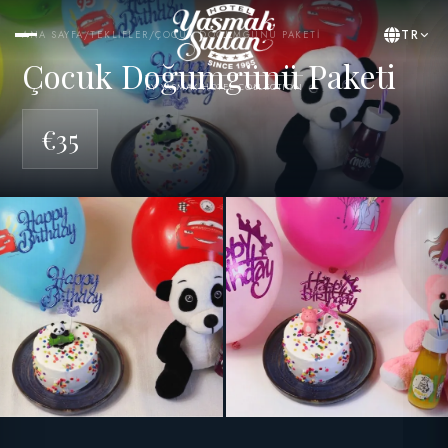
TR
ANA SAYFA
/
TEKLIFLER
/
ÇOCUK DOĞUMGÜNÜ PAKETI
Çocuk Doğumgünü Paketi
BY YASMAK HOTEL COLLECTION
€35