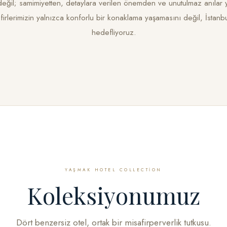
değil; samimiyetten, detaylara verilen önemden ve unutulmaz anıla
irlerimizin yalnızca konforlu bir konaklama yaşamasını değil, İstanbul
hedefliyoruz.
YAŞMAK HOTEL COLLECTION
Koleksiyonumuz
Dört benzersiz otel, ortak bir misafirperverlik tutkusu.