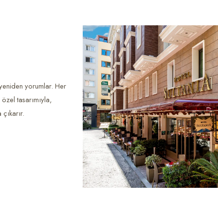
 yeniden yorumlar. Her
n özel tasarımıyla,
 çıkarır.