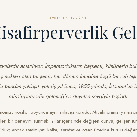
1955'TEN BUGÜNE
isafirperverlik Ge
yıllardır anlatılıyor. İmparatorlukların başkenti, kültürlerin b
ç noktası olan bu şehir, her dönem kendine özgü bir ruh taşı
de bundan yaklaşık yetmiş yıl önce, 1955 yılında, İstanbul'un 
misafirperverlik geleneğine duyulan sevgiyle başladı.
etmemiz, nesiller boyunca aynı anlayışı korudu: Misafirlerimizi yalnız
kleri bir deneyim sunmak. Yıllar içerisinde değişen dünya, gelişen turi
üdük; ancak samimiyet, kalite, zarafet ve özen üzerine kurulu değer