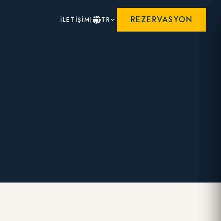
REZERVASYON
İLETİŞİM
TR