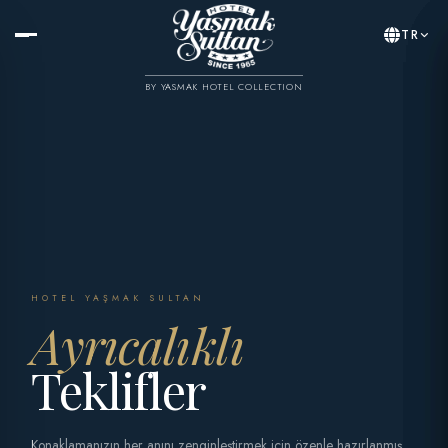
TR
BY YASMAK HOTEL COLLECTION
HOTEL YAŞMAK SULTAN
Ayrıcalıklı
Teklifler
Konaklamanızın her anını zenginleştirmek için özenle hazırlanmış