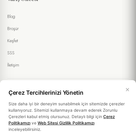
Blog
Broşür
Keşfet
SSS
İletişim
×
Çerez Tercihlerinizi Yönetin
Yasal Bilgiler
Size daha iyi bir deneyim sunabilmek için sitemizde çerezler
kullanıyoruz. Sitemizi kullanmaya devam ederek Zorunlu
Politikalar
Çerezleri kabul etmiş olursunuz. Detaylı bilgi için
Çerez
Politikamızı
ve
Web Sitesi Gizlilik Politikamızı
Sürdürülebilirlik
inceleyebilirsiniz.