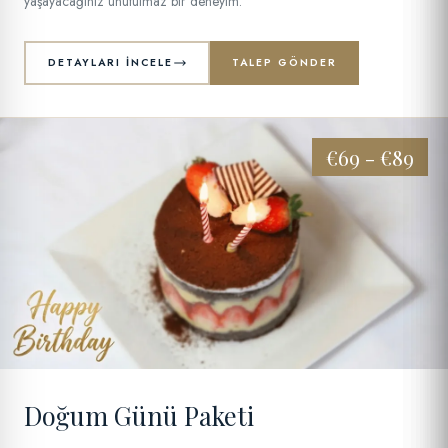
yaşayacağınız unutulmaz bir deneyim.
DETAYLARI İNCELE
TALEP GÖNDER
€69 - €89
03
Doğum Günü Paketi