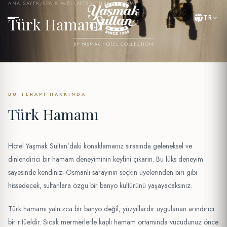
ANA SAYFA
/
SPA & WELLNESS
/
TÜRK HAMAMI
TR
Türk Hamamı
BY YASMAK HOTEL COLLECTION
BU TERAPI HAKKINDA
Türk Hamamı
Hotel Yaşmak Sultan’daki konaklamanız sırasında geleneksel ve
dinlendirici bir hamam deneyiminin keyfini çıkarın. Bu lüks deneyim
sayesinde kendinizi Osmanlı sarayının seçkin üyelerinden biri gibi
hissedecek, sultanlara özgü bir banyo kültürünü yaşayacaksınız.
Türk hamamı yalnızca bir banyo değil, yüzyıllardır uygulanan arındırıcı
bir ritüeldir. Sıcak mermerlerle kaplı hamam ortamında vücudunuz önce