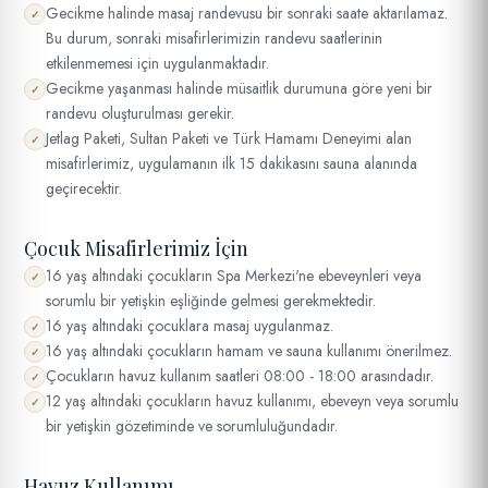
Gecikme halinde masaj randevusu bir sonraki saate aktarılamaz.
✓
Bu durum, sonraki misafirlerimizin randevu saatlerinin
etkilenmemesi için uygulanmaktadır.
Gecikme yaşanması halinde müsaitlik durumuna göre yeni bir
✓
randevu oluşturulması gerekir.
Jetlag Paketi, Sultan Paketi ve Türk Hamamı Deneyimi alan
✓
misafirlerimiz, uygulamanın ilk 15 dakikasını sauna alanında
geçirecektir.
Çocuk Misafirlerimiz İçin
16 yaş altındaki çocukların Spa Merkezi'ne ebeveynleri veya
✓
sorumlu bir yetişkin eşliğinde gelmesi gerekmektedir.
16 yaş altındaki çocuklara masaj uygulanmaz.
✓
16 yaş altındaki çocukların hamam ve sauna kullanımı önerilmez.
✓
Çocukların havuz kullanım saatleri 08:00 - 18:00 arasındadır.
✓
12 yaş altındaki çocukların havuz kullanımı, ebeveyn veya sorumlu
✓
bir yetişkin gözetiminde ve sorumluluğundadır.
Havuz Kullanımı