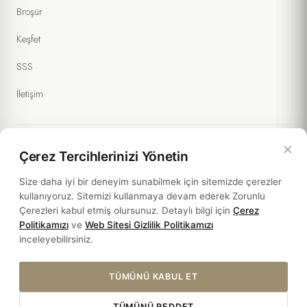
Broşür
Keşfet
SSS
İletişim
×
Çerez Tercihlerinizi Yönetin
Yasal Bilgiler
Size daha iyi bir deneyim sunabilmek için sitemizde çerezler
kullanıyoruz. Sitemizi kullanmaya devam ederek Zorunlu
Politikalar
Çerezleri kabul etmiş olursunuz. Detaylı bilgi için
Çerez
Politikamızı
ve
Web Sitesi Gizlilik Politikamızı
Sürdürülebilirlik
inceleyebilirsiniz.
TÜMÜNÜ KABUL ET
TÜMÜNÜ REDDET