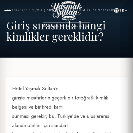
TR
ANASAYFA
/
S.S.S.
/
GIRIŞ SIRASINDA HANGI KIMLIKLER GEREKLIDIR?
Giriş sırasında hangi
BY YASMAK HOTEL COLLECTION
kimlikler gereklidir?
Hotel Yaşmak Sultan’e
girişte misafirlerin geçerli bir fotoğraflı kimlik
belgesi ve bir kredi kartı
sunması gerekir; bu, Türkiye’de ve uluslararası
alanda oteller için standart