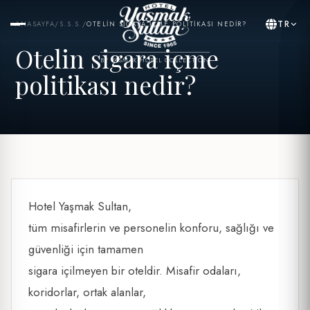
TR
ANASAYFA
/
S.S.S.
/
OTELIN SIGARA IÇME POLITIKASI NEDIR?
Otelin sigara içme
BY YASMAK HOTEL COLLECTION
politikası nedir?
Hotel Yaşmak Sultan,
tüm misafirlerin ve personelin konforu, sağlığı ve
güvenliği için tamamen
sigara içilmeyen bir oteldir. Misafir odaları,
koridorlar, ortak alanlar,