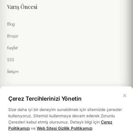
Varış Öncesi
Blog
Broşür
Keşfet
SSS
İletişim
×
Çerez Tercihlerinizi Yönetin
Yasal Bilgiler
Size daha iyi bir deneyim sunabilmek için sitemizde çerezler
kullanıyoruz. Sitemizi kullanmaya devam ederek Zorunlu
Politikalar
Çerezleri kabul etmiş olursunuz. Detaylı bilgi için
Çerez
Politikamızı
ve
Web Sitesi Gizlilik Politikamızı
Sürdürülebilirlik