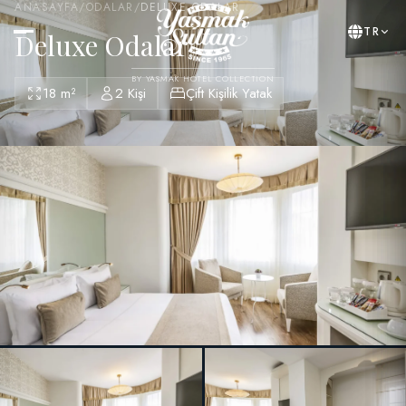
ANASAYFA
/
ODALAR
/
DELUXE ODALAR
TR
Deluxe Odalar
BY YASMAK HOTEL COLLECTION
18 m²
2 Kişi
Çift Kişilik Yatak