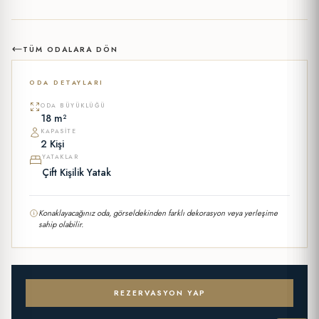
TÜM ODALARA DÖN
ODA DETAYLARI
ODA BÜYÜKLÜĞÜ
18 m²
KAPASITE
2 Kişi
YATAKLAR
Çift Kişilik Yatak
Konaklayacağınız oda, görseldekinden farklı dekorasyon veya yerleşime
sahip olabilir.
REZERVASYON YAP