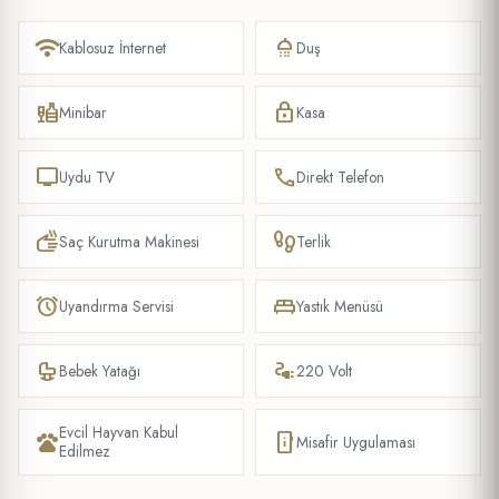
wifi
shower
Kablosuz İnternet
Duş
liquor
lock
Minibar
Kasa
tv
phone
Uydu TV
Direkt Telefon
dry
footprint
Saç Kurutma Makinesi
Terlik
alarm
king_bed
Uyandırma Servisi
Yastık Menüsü
crib
electrical_services
Bebek Yatağı
220 Volt
Evcil Hayvan Kabul
pets
mobile_info
Misafir Uygulaması
Edilmez