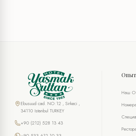
Опы
Наш О
Ebusuud cad. NO:12 , Sirkeci ,
Номер
34110 Istanbul TURKEY
Специа
+90 (212) 528 13 43
Рестор
+90 533 612 10 33