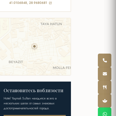
41.0106848, 28.9680681
open_in_new
Остановитесь поблизости
Hotel Yaşmak Sultan находится всего в
нескольких шагах от самых знаковых
достопримечательностей города.