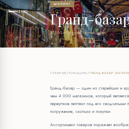
ШОПИНГ
МЕНЮ
Гранд-база
near_me
860 m от Hotel Yaşmak Sultan
ГЛАВНАЯ
/
ЛОКАЦИИ
/
ГРАНД-БАЗАР (КАПА
Гранд-базар — один из старейших и кр
чем 4 000 магазинов, который являетс
переулков петляют под его сводчатыми 
погружение, сколько и покупки.
Ассортимент товаров поражает воображ