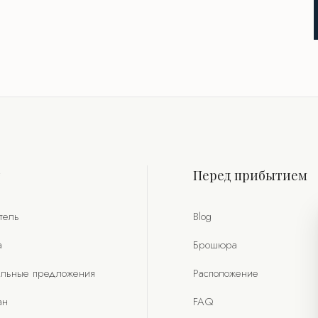
т
Перед прибытием
тель
Blog
а
Брошюра
льные предложения
Расположение
ан
FAQ