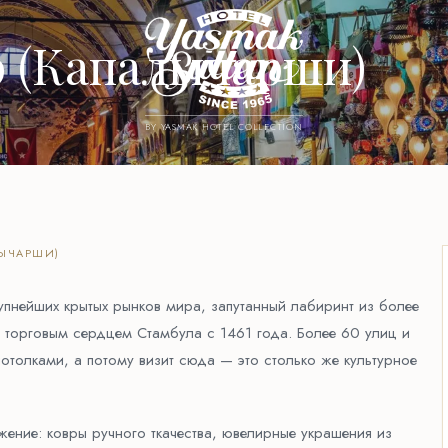
р (Капалычарши)
BY YASMAK HOTEL COLLECTION
ЛЫЧАРШИ)
упнейших крытых рынков мира, запутанный лабиринт из более
я торговым сердцем Стамбула с 1461 года. Более 60 улиц и
потолками, а потому визит сюда — это столько же культурное
ение: ковры ручного ткачества, ювелирные украшения из