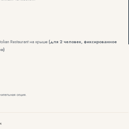
olian Restaurant на крыше
(для 2 человек, фиксированное
о)
нительная опция.
М