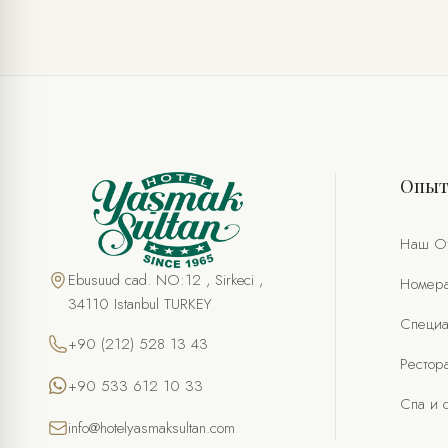
СПЕЦИАЛЬНОЕ ПРЕДЛОЖЕНИЕ
Пакет ко дню рождения
Опы
ПОЛНОЕ ИМЯ *
ТЕЛЕФОН
Наш О
ЭЛ. ПОЧТА *
Ebusuud cad. NO:12 , Sirkeci ,
Номер
34110 Istanbul TURKEY
Специа
ЖЕЛАЕМАЯ ДАТА
+90 (212) 528 13 43
Рестор
+90 533 612 10 33
ЖЕЛАЕМОЕ ВРЕМЯ
Спа и 
info@hotelyasmaksultan.com
КОЛИЧЕСТВО ЧЕЛОВЕК