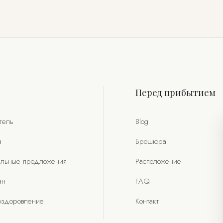
т
Перед прибытием
тель
Blog
а
Брошюра
льные предложения
Расположение
ан
FAQ
оздоровление
Контакт