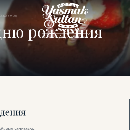
РОЖДЕНИЯ
 дню рождения
BY YASMAK HOTEL COLLECTION
ждения
юбимым человеком.