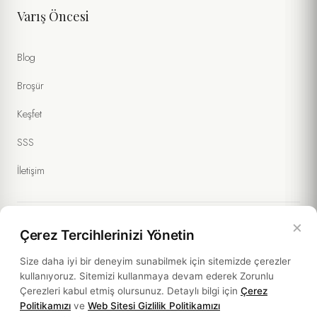
Varış Öncesi
Blog
Broşür
Keşfet
SSS
İletişim
×
Çerez Tercihlerinizi Yönetin
Yasal Bilgiler
Size daha iyi bir deneyim sunabilmek için sitemizde çerezler
kullanıyoruz. Sitemizi kullanmaya devam ederek Zorunlu
Politikalar
Çerezleri kabul etmiş olursunuz. Detaylı bilgi için
Çerez
Politikamızı
ve
Web Sitesi Gizlilik Politikamızı
Sürdürülebilirlik