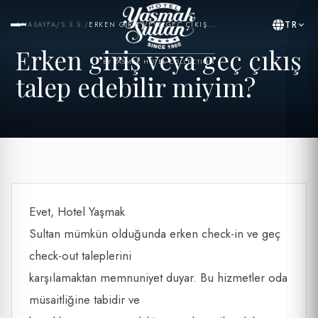
TR
ANASAYFA
/
S.S.S.
/
ERKEN GIRIŞ VEYA GEÇ ÇIKIŞ...
Erken giriş veya geç çıkış
BY YASMAK HOTEL COLLECTION
talep edebilir miyim?
Evet, Hotel Yaşmak
Sultan mümkün olduğunda erken check-in ve geç
check-out taleplerini
karşılamaktan memnuniyet duyar. Bu hizmetler oda
müsaitliğine tabidir ve