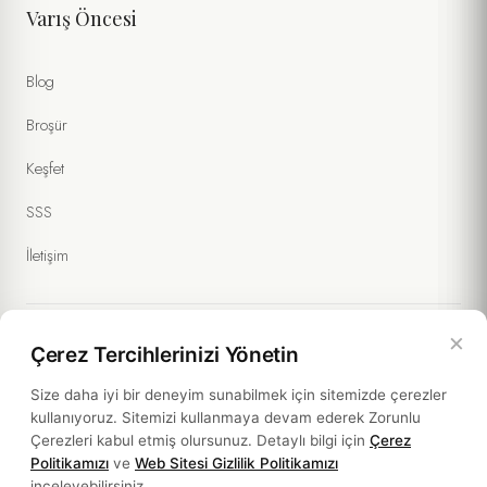
Varış Öncesi
Blog
Broşür
Keşfet
SSS
İletişim
×
Çerez Tercihlerinizi Yönetin
Yasal Bilgiler
Size daha iyi bir deneyim sunabilmek için sitemizde çerezler
kullanıyoruz. Sitemizi kullanmaya devam ederek Zorunlu
Politikalar
Çerezleri kabul etmiş olursunuz. Detaylı bilgi için
Çerez
Politikamızı
ve
Web Sitesi Gizlilik Politikamızı
Sürdürülebilirlik
inceleyebilirsiniz.