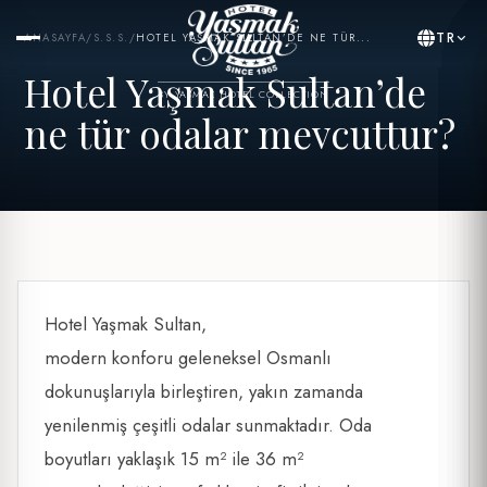
TR
ANASAYFA
/
S.S.S.
/
HOTEL YAŞMAK SULTAN’DE NE TÜR...
Hotel Yaşmak Sultan’de
BY YASMAK HOTEL COLLECTION
ne tür odalar mevcuttur?
Hotel Yaşmak Sultan,
modern konforu geleneksel Osmanlı
dokunuşlarıyla birleştiren, yakın zamanda
yenilenmiş çeşitli odalar sunmaktadır. Oda
boyutları yaklaşık 15 m² ile 36 m²