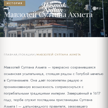
ИСТОРИЯ
RU
Мавзолей Султана Ахмета
BY YASMAK HOTEL COLLECTION
near_me
632 m от Hotel Yaşmak Sultan
ГЛАВНАЯ
/
ЛОКАЦИИ
/
МАВЗОЛЕЙ СУЛТАНА АХМЕТА
Мавзолей Султана Ахмета — прекрасно сохранившаяся
османская усыпальница, стоящая рядом с Голубой мечетью
в Султанахмете. Она даёт посетителям редкую и
проникновенную возможность соприкоснуться с
погребальными традициями империи. Завершённый в 1617
году, тюрбе служит последним пристанищем Султана
Ахмета I — дальновидного правителя, заказавшего