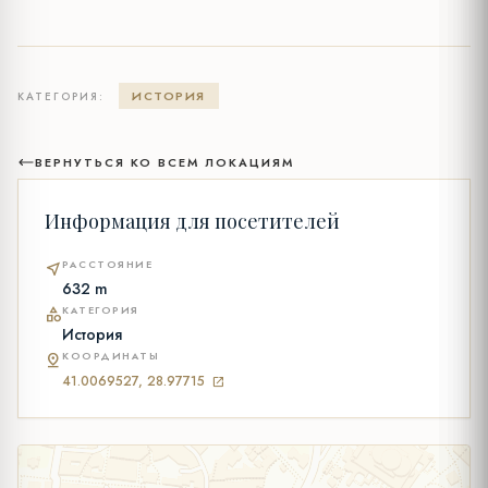
ИСТОРИЯ
КАТЕГОРИЯ:
ВЕРНУТЬСЯ КО ВСЕМ ЛОКАЦИЯМ
Информация для посетителей
РАССТОЯНИЕ
near_me
632 m
КАТЕГОРИЯ
category
История
КООРДИНАТЫ
pin_drop
41.0069527, 28.97715
open_in_new