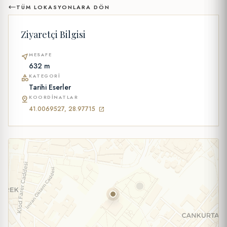
TÜM LOKASYONLARA DÖN
Ziyaretçi Bilgisi
MESAFE
near_me
632 m
KATEGORI
category
Tarihi Eserler
KOORDINATLAR
pin_drop
41.0069527, 28.97715
open_in_new