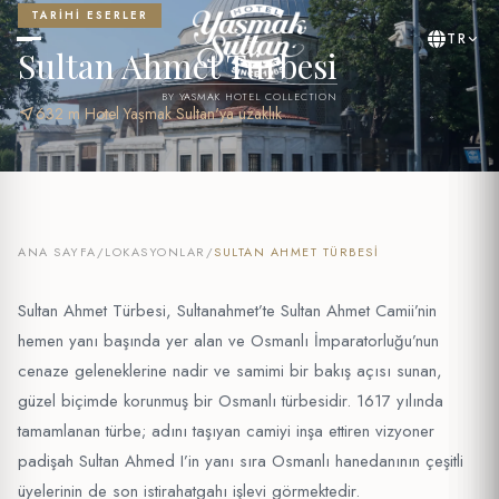
TARIHI ESERLER
TR
Sultan Ahmet Türbesi
BY YASMAK HOTEL COLLECTION
near_me
632 m Hotel Yaşmak Sultan'ya uzaklık
ANA SAYFA
/
LOKASYONLAR
/
SULTAN AHMET TÜRBESI
Sultan Ahmet Türbesi, Sultanahmet’te Sultan Ahmet Camii’nin
hemen yanı başında yer alan ve Osmanlı İmparatorluğu’nun
cenaze geleneklerine nadir ve samimi bir bakış açısı sunan,
güzel biçimde korunmuş bir Osmanlı türbesidir. 1617 yılında
tamamlanan türbe; adını taşıyan camiyi inşa ettiren vizyoner
padişah Sultan Ahmed I’in yanı sıra Osmanlı hanedanının çeşitli
üyelerinin de son istirahatgahı işlevi görmektedir.