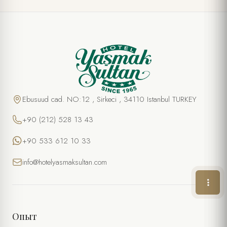
СПЕЦИАЛЬНОЕ ПРЕДЛОЖЕНИЕ
Традиционный турецкий хамам
ПОЛНОЕ ИМЯ *
Ebusuud cad. NO:12 , Sirkeci , 34110 Istanbul TURKEY
+90 (212) 528 13 43
ТЕЛЕФОН
+90 533 612 10 33
ЭЛ. ПОЧТА *
info@hotelyasmaksultan.com
ЖЕЛАЕМАЯ ДАТА
ЖЕЛАЕМОЕ ВРЕМЯ
Опыт