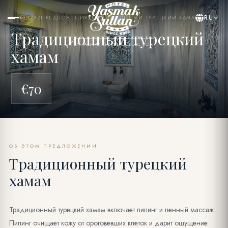
RU
ГЛАВНАЯ
/
ПРЕДЛОЖЕНИЯ
/
ТРАДИЦИОННЫЙ ТУРЕЦКИЙ ХАМАМ
Традиционный турецкий
BY YASMAK HOTEL COLLECTION
хамам
€70
ОБ ЭТОМ ПРЕДЛОЖЕНИИ
Традиционный турецкий
хамам
Традиционный турецкий хамам включает пилинг и пенный массаж.
Пилинг очищает кожу от ороговевших клеток и дарит ощущение