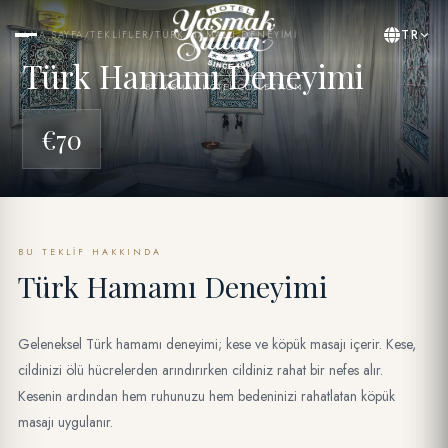
TR
ANA SAYFA
/
TEKLIFLER
/
TÜRK HAMAMI DENEYIMI
Türk Hamamı Deneyimi
BY YASMAK HOTEL COLLECTION
€70
BU TEKLIF HAKKINDA
Türk Hamamı Deneyimi
Geleneksel Türk hamamı deneyimi; kese ve köpük masajı içerir. Kese,
cildinizi ölü hücrelerden arındırırken cildiniz rahat bir nefes alır.
Kesenin ardından hem ruhunuzu hem bedeninizi rahatlatan köpük
masajı uygulanır.