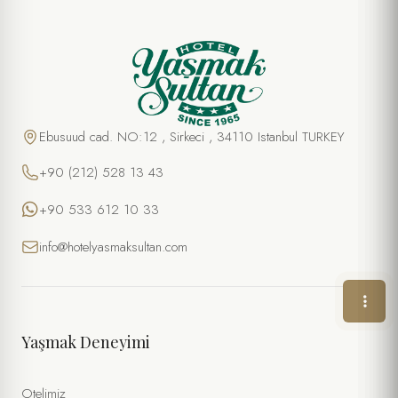
ÖZEL TEKLIF
Türk Hamamı Deneyimi
AD SOYAD *
Ebusuud cad. NO:12 , Sirkeci , 34110 Istanbul TURKEY
+90 (212) 528 13 43
TELEFON
+90 533 612 10 33
E-POSTA *
info@hotelyasmaksultan.com
TARIH
SAAT
Yaşmak Deneyimi
KIŞI SAYISI
Otelimiz