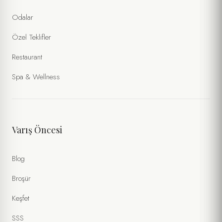
Odalar
ÖZEL İSTEKLER / NOTLAR
Özel Teklifler
Restaurant
Spa & Wellness
Varış Öncesi
Kişisel verilerimin
Gizlilik Politikası
ve
Formlar Aydınlatma Metni
kapsamında işlenmesini kabul ediyorum. (Zorunlu)
Blog
Tarafıma ticari ileti gönderilmesini ve verilerimin
İletişim ve
Pazarlama Açık Rıza Metni
kapsamında işlenmesini onaylıyorum.
Broşür
(İsteğe Bağlı)
Keşfet
SSS