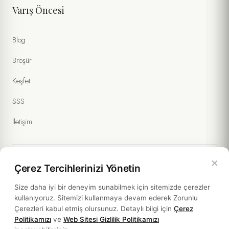
Varış Öncesi
Blog
Broşür
Keşfet
SSS
İletişim
×
Çerez Tercihlerinizi Yönetin
Yasal Bilgiler
Size daha iyi bir deneyim sunabilmek için sitemizde çerezler
kullanıyoruz. Sitemizi kullanmaya devam ederek Zorunlu
Politikalar
Çerezleri kabul etmiş olursunuz. Detaylı bilgi için
Çerez
Politikamızı
ve
Web Sitesi Gizlilik Politikamızı
Sürdürülebilirlik