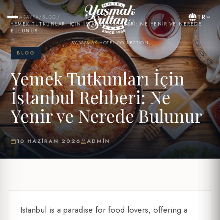
TR
ANASAYFA
/
BLOG
/
YEMEK TUTKUNLARI İÇIN İSTANBUL REHBERI: NE YENIR VE NEREDE
BULUNUR
BY YASMAK HOTEL COLLECTION
BLOG
Yemek Tutkunları İçin
İstanbul Rehberi: Ne
Yenir ve Nerede Bulunur
10 HAZIRAN 2026
ADMIN
Istanbul is a paradise for food lovers, offering a