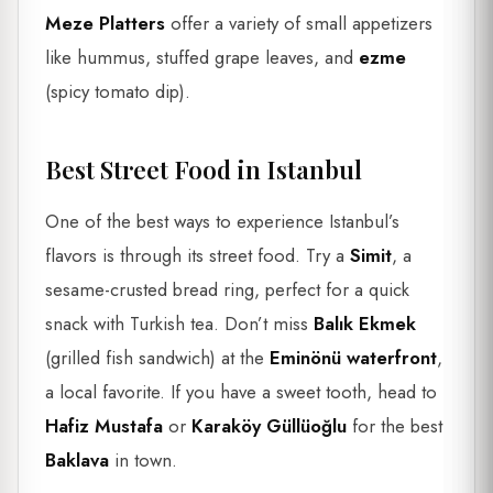
Meze Platters
offer a variety of small appetizers
like hummus, stuffed grape leaves, and
ezme
(spicy tomato dip).
Best Street Food in Istanbul
One of the best ways to experience Istanbul’s
flavors is through its street food. Try a
Simit
, a
sesame-crusted bread ring, perfect for a quick
snack with Turkish tea. Don’t miss
Balık Ekmek
(grilled fish sandwich) at the
Eminönü waterfront
,
a local favorite. If you have a sweet tooth, head to
Hafiz Mustafa
or
Karaköy Güllüoğlu
for the best
Baklava
in town.