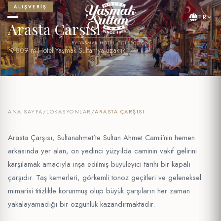
ALIŞVERIŞ
TR
Arasta Çarşısı
BY YASMAK HOTEL COLLECTION
near_me
809 m Hotel Yaşmak Sultan'ya uzaklık
ANA SAYFA
/
LOKASYONLAR
/
ARASTA ÇARŞISI
Arasta Çarşısı, Sultanahmet’te Sultan Ahmet Camii’nin hemen
arkasında yer alan, on yedinci yüzyılda caminin vakıf gelirini
karşılamak amacıyla inşa edilmiş büyüleyici tarihi bir kapalı
çarşıdır. Taş kemerleri, görkemli tonoz geçitleri ve geleneksel
mimarisi titizlikle korunmuş olup büyük çarşıların her zaman
yakalayamadığı bir özgünlük kazandırmaktadır.