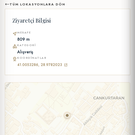
TÜM LOKASYONLARA DÖN
Ziyaretçi Bilgisi
MESAFE
near_me
809 m
KATEGORI
category
Alışveriş
KOORDINATLAR
pin_drop
41.0053286, 28.9782023
open_in_new