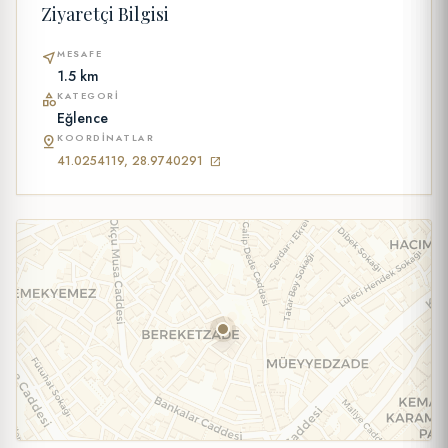
Ziyaretçi Bilgisi
MESAFE
near_me
1.5 km
KATEGORI
category
Eğlence
KOORDINATLAR
pin_drop
41.0254119, 28.9740291
open_in_new