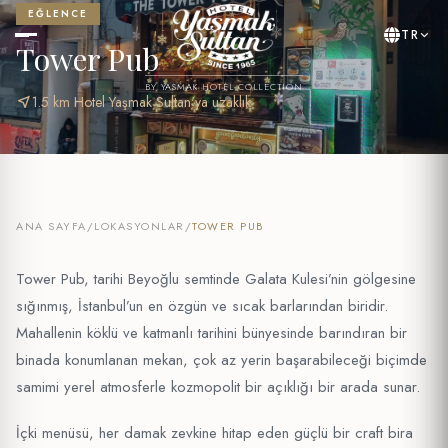
EĞLENCE
TR
Tower Pub
BY YASMAK HOTEL COLLECTION
near_me
1.5 km Hotel Yaşmak Sultan'ya uzaklık
ANA SAYFA
/
LOKASYONLAR
/
TOWER PUB
Tower Pub, tarihi Beyoğlu semtinde Galata Kulesi’nin gölgesine
sığınmış, İstanbul’un en özgün ve sıcak barlarından biridir.
Mahallenin köklü ve katmanlı tarihini bünyesinde barındıran bir
binada konumlanan mekan, çok az yerin başarabileceği biçimde
samimi yerel atmosferle kozmopolit bir açıklığı bir arada sunar.
İçki menüsü, her damak zevkine hitap eden güçlü bir craft bira