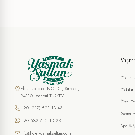
Yaşm
Otelimi
Ebusuud cad. NO:12 , Sirkeci ,
Odalar
34110 Istanbul TURKEY
Özel Tek
+90 (212) 528 13 43
Restaur
+90 533 612 10 33
Spa & 
info@hotelyasmaksultan.com