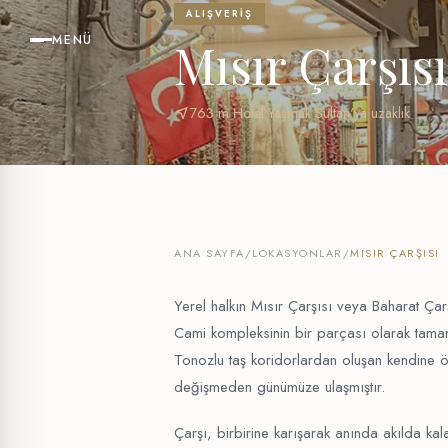
ALIŞVERIŞ
MENÜ
Mısır Çarşısı
near_me
763 m Hotel Yaşmak Sultan'ya uzaklık
ANA SAYFA
/
LOKASYONLAR
/
MISIR ÇARŞISI
Yerel halkın Mısır Çarşısı veya Baharat Çar
Cami kompleksinin bir parçası olarak tamaml
Tonozlu taş koridorlardan oluşan kendine ö
değişmeden günümüze ulaşmıştır.
Çarşı, birbirine karışarak anında akılda ka