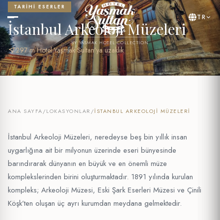
TARIHI ESERLER
TR
İstanbul Arkeoloji Müzeleri
BY YASMAK HOTEL COLLECTION
near_me
297 m Hotel Yaşmak Sultan'ya uzaklık
ANA SAYFA
/
LOKASYONLAR
/
İSTANBUL ARKEOLOJI MÜZELERI
İstanbul Arkeoloji Müzeleri, neredeyse beş bin yıllık insan
uygarlığına ait bir milyonun üzerinde eseri bünyesinde
barındırarak dünyanın en büyük ve en önemli müze
komplekslerinden birini oluşturmaktadır. 1891 yılında kurulan
kompleks; Arkeoloji Müzesi, Eski Şark Eserleri Müzesi ve Çinili
Köşk’ten oluşan üç ayrı kurumdan meydana gelmektedir.