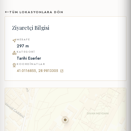
TÜM LOKASYONLARA DÖN
Ziyaretçi Bilgisi
MESAFE
near_me
297 m
KATEGORI
category
Tarihi Eserler
KOORDINATLAR
pin_drop
41.0116855, 28.9813305
open_in_new